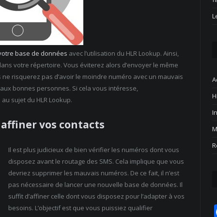
L
 votre base de données
avec l’utilisation du HLR Lookup. Ainsi,
ans votre répertoire. Vous éviterez alors d’envoyer le même
us ne risquerez pas d’avoir le moindre numéro avec un mauvais
A
 aux bonnes personnes. Si cela vous intéresse,
H
 au sujet du HLR Lookup.
I
 affiner vos contacts
M
R
Il est plus judicieux de bien vérifier les numéros dont vous
disposez avant le routage des SMS. Cela implique que vous
devriez supprimer les mauvais numéros. De ce fait, il n’est
pas nécessaire de lancer une nouvelle base de données. Il
suffit d’affiner celle dont vous disposez pour l’adapter à vos
besoins. L’objectif est que vous puissiez qualifier