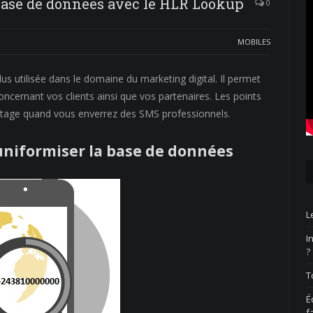
 base de données avec le HLR Lookup
0
MOBILES
s utilisée dans le domaine du marketing digital. Il permet
ncernant vos clients ainsi que vos partenaires. Les points
vantage quand vous enverrez des SMS professionnels.
uniformiser la base de données
L
I
?
T
É
f