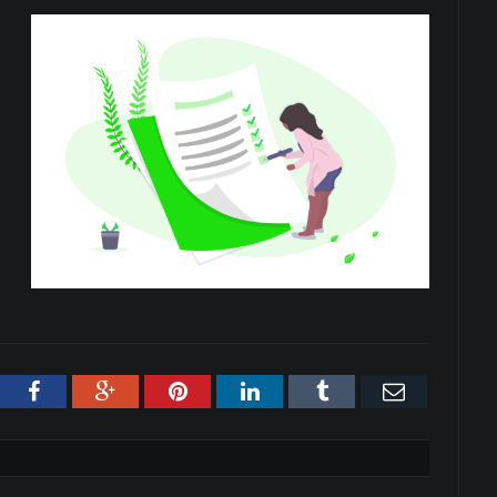
tter
Facebook
Google+
Pinterest
LinkedIn
Tumblr
Email