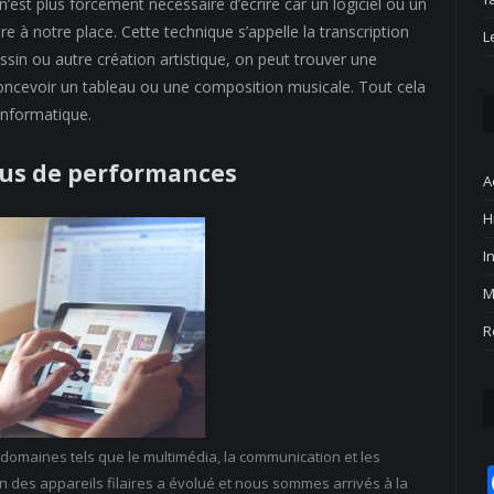
n’est plus forcément nécessaire d’écrire car un logiciel ou un
 à notre place. Cette technique s’appelle la transcription
L
ssin ou autre création artistique, on peut trouver une
concevoir un tableau ou une composition musicale. Tout cela
’informatique.
us de performances
A
H
I
M
R
domaines tels que le multimédia, la communication et les
on des appareils filaires a évolué et nous sommes arrivés à la