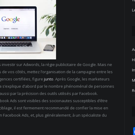
L
A
H
s investir sur Adwords, la régie publicitaire de Google. Mais ne
I
 de vos côtés, mettez l’organisation de la campagne entre les
gences certifiées, figure
junto
. Après Google, les marketeurs
M
la s’explique d’abord par le nombre phénoménal de personnes
R
 aussi par la précision des outils utilisés par Facebook.
book Ads sont visibles des socionautes susceptibles d’être
ciblage, il est fermement recommandé de confier la mise en
en Facebook Ads, et, plus généralement, à un spécialiste du