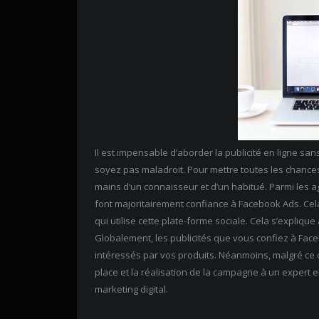
Il est impensable d’aborder la publicité en ligne san
soyez pas maladroit. Pour mettre toutes les chances
mains d’un connaisseur et d’un habitué. Parmi les a
font majoritairement confiance à Facebook Ads. Ce
qui utilise cette plate-forme sociale. Cela s’explique
Globalement, les publicités que vous confiez à Face
intéressés par vos produits. Néanmoins, malgré ce 
place et la réalisation de la campagne à un expert 
marketing digital.